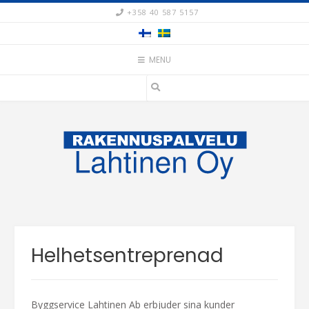
Skip
+358 40 587 5157
to
content
MENU
Helhetsentreprenad
Byggservice Lahtinen Ab erbjuder sina kunder