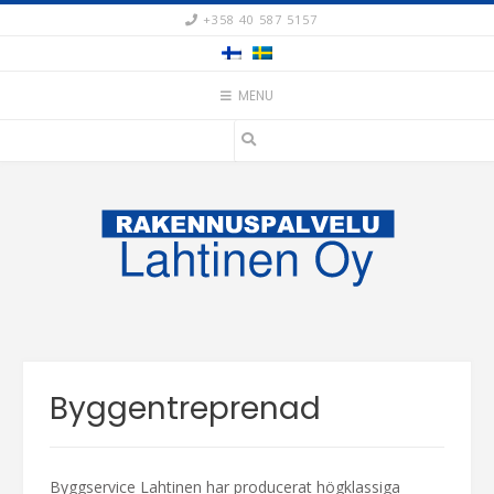
Skip
+358 40 587 5157
to
content
MENU
Byggentreprenad
Byggservice Lahtinen har producerat högklassiga