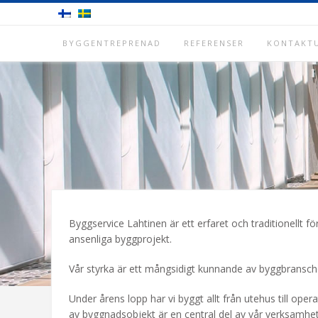
Skip
to
content
BYGGENTREPRENAD
REFERENSER
KONTAKTU
Byggservice Lahtinen är ett erfaret och traditionellt f
ansenliga byggprojekt.
Vår styrka är ett mångsidigt kunnande av byggbransch
Under årens lopp har vi byggt allt från utehus till o
av byggnadsobjekt är en central del av vår verksamhet