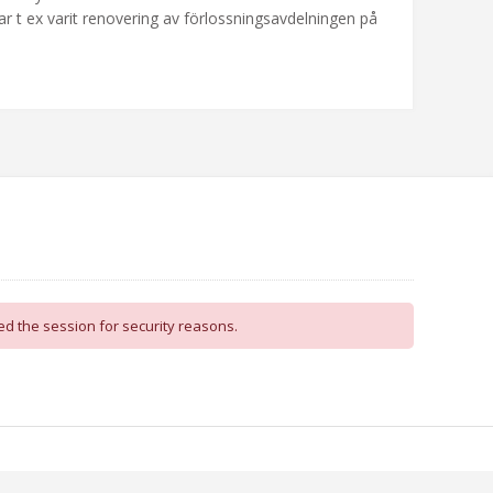
r t ex varit renovering av förlossningsavdelningen på
d the session for security reasons.