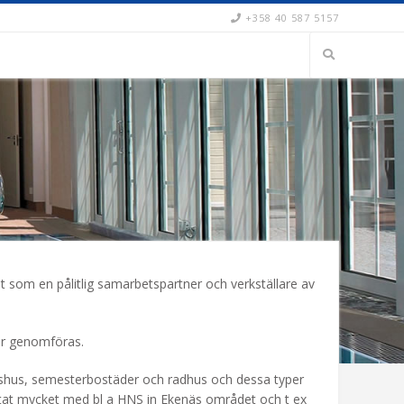
+358 40 587 5157
änt som en pålitlig samarbetspartner och verkställare av
ör genomföras.
hemshus, semesterbostäder och radhus och dessa typer
betat mycket med bl a HNS in Ekenäs området och t ex