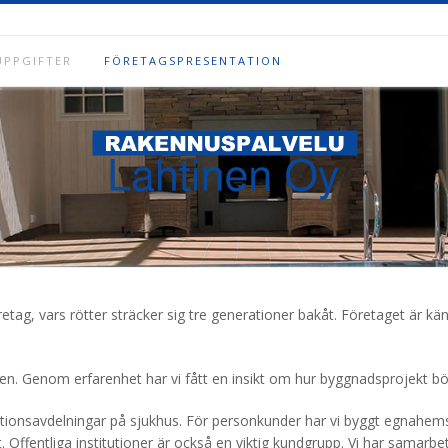
PPGIFTER
FÖRETAGSPRESENTATION
öretag, vars rötter sträcker sig tre generationer bakåt. Företaget är k
en. Genom erfarenhet har vi fått en insikt om hur byggnadsprojekt b
perationsavdelningar på sjukhus. För personkunder har vi byggt egna
. Offentliga institutioner är också en viktig kundgrupp. Vi har samar