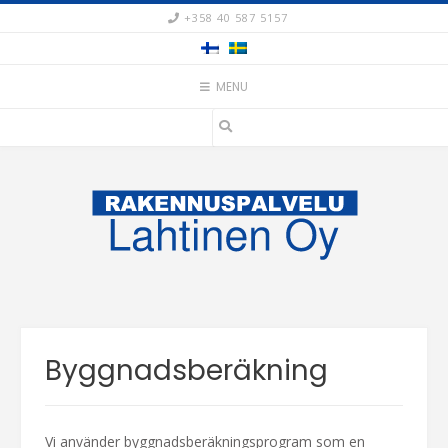
Skip
+358 40 587 5157
to
content
MENU
Byggnadsberäkning
Vi använder byggnadsberäkningsprogram som en