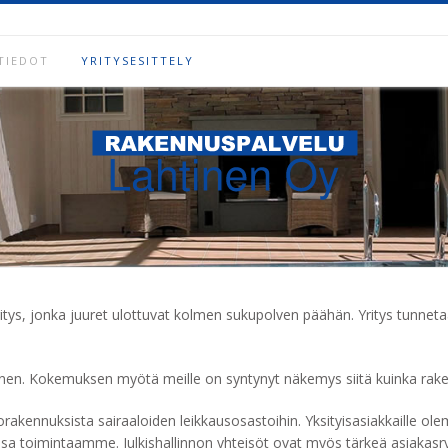
TIEDOT
YRITYSESITTELY
itys, jonka juuret ulottuvat kolmen sukupolven päähän. Yritys tunnet
. Kokemuksen myötä meille on syntynyt näkemys siitä kuinka raken
rakennuksista sairaaloiden leikkausosastoihin. Yksityisasiakkaille o
en osa toimintaamme. Julkishallinnon yhteisöt ovat myös tärkeä asiak