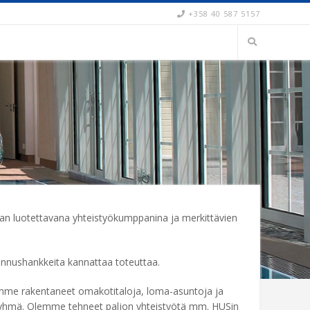
+358 40 587 5157
aan luotettavana yhteistyökumppanina ja merkittävien
nushankkeita kannattaa toteuttaa.
lemme rakentaneet omakotitaloja, loma-asuntoja ja
asryhmä. Olemme tehneet paljon yhteistyötä mm. HUSin