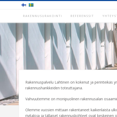
Skip
to
content
RAKENNUSURAKOINTI
REFERENSSIT
YHTEYS
Rakennuspalvelu Lahtinen on kokenut ja perinteikäs yr
rakennushankkeiden toteuttajana.
Vahvuutemme on monipuolinen rakennusalan osaaminen
Olemme vuosien mittaan rakentaneet kaikenlaista ulko
rivitaloja ja tällaiset rakennuskohteet ovat keskein