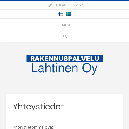
Skip
+358 40 587 5157
to
content
MENU
Yhteystiedot
Yhteystietomme ovat: