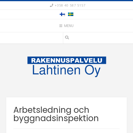
Skip
+358 40 587 5157
to
content
MENU
Arbetsledning och
byggnadsinspektion